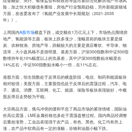
院金融委、央行、银保监会和财政部等提出要防范化解房地产市场风
险，加之恒大积极债务重组，房地产行业预期趋稳，另外新能源领域
方面，发改委发布了《氢能产业发展中长期规划（2021-2035
年）》。
上周国内
A股市场
横盘下跌，成交额在1万亿元上下，市场热点围绕房
地产、氢能源等主题，板块上跌多涨少，涨幅居前的板块主要是煤
炭、农林牧渔、房地产等，跌幅较大的主要是酒店餐饮、半导体、物
流等，大小盘风格不是很明显。基差方面，沪深300指数和中证500指
数维持年化10%幅度以上的负基差，其中沪深300指数贴水幅度在
14%左右，中证500指数贴水略小一些，在11%左右。
港股方面，恒生指数处于反弹后的横盘阶段，电信、制药和能源板块
相对较强；美股方面，主要股指也处于反弹后的震荡过程，汽车、电
子、通讯、消费、互联网、化工、能源、保险等板块表现较好，中概
股反弹后走势较为平稳。
大宗商品方面，俄乌冲突的缓和平息了商品市场的紧张情绪，国际油
价高位震荡，LME金属价格也多处于震荡盘整过程。国内商品经调整
后重拾涨势，工业品表现强于农产品，有色、黑色、化工均有所上
涨，农产品中软商品有一定的涨幅，谷物和油脂小幅下跌。