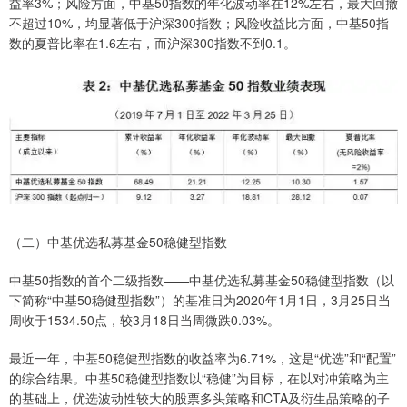
益率3%；风险方面，中基50指数的年化波动率在12%左右，最大回撤
不超过10%，均显著低于沪深300指数；风险收益比方面，中基50指
数的夏普比率在1.6左右，而沪深300指数不到0.1。
（二）中基优选私募基金50稳健型指数
中基50指数的首个二级指数——中基优选私募基金50稳健型指数（以
下简称“中基50稳健型指数”）的基准日为2020年1月1日，3月25日当
周收于1534.50点，较3月18日当周微跌0.03%。
最近一年，中基50稳健型指数的收益率为6.71%，这是“优选”和“配置”
的综合结果。中基50稳健型指数以“稳健”为目标，在以对冲策略为主
的基础上，优选波动性较大的股票多头策略和CTA及衍生品策略的子