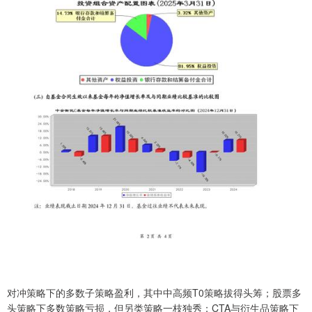
对冲策略下的多数子策略盈利，其中中高频T0策略拔得头筹；股票多
头策略下多数策略亏损，但另类策略一枝独秀；CTA与衍生品策略下