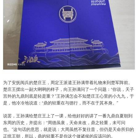
为了安抚阅兵的楚庄王，周定王派遣王孙满带着礼物来到楚军阵前。
楚庄王摆出一副大咧咧的样子，向王孙满问了一个问题：“你说，天子
宫外的九鼎到底是轻是重？”王孙满怎会不知楚庄王心里的小九九，于
是，他冷冷地说道：“鼎的轻重在与德行，而不在于其本身。”
说罢，王孙满给楚庄王上了一课，给他好好的讲了一番九鼎自夏朝到
东周的历史，并提出：“周德虽衰，天命未改，鼎之轻重，未可问
也。”这句话的意思，就是说：大周虽然不复往昔，但仍是天命所归的
正统王朝，所以，鼎的轻重不是你这个做诸侯的应该问的。