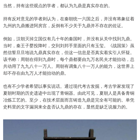
当然，持有这些观点的学者，都认为九鼎是真实存在的。
持有反对意见的学者则认为，在秦朝统一六国之后，并没有将象征着
九州的九鼎搬进阿房宫，反倒有不少关于九鼎并不存在的佐证。
例如，汉朝灭掉立国仅有几十年的秦国时，并没有从关中找到九鼎。
当时，秦王子婴投降时，交到刘邦手里面的只有玉玺。《战国策》虽
然信誓旦旦地说九鼎真实存在，但这一信息是否真实着实引人怀疑。
该书称：周朝在得到九鼎时，每个鼎都要由九万名民夫才能抬动，总
共动用了九九八十一万人。周朝有调集八十一万人的能力，这世界上
却不存在由九万人才能抬动的鼎。
也有不少学者希望以事实说话。通过现代考古发掘，考古学家发现了
夏朝时期的历史遗迹中出现了青铜器。由此可见，夏朝人是具备青铜
冶炼工艺的。至少，在技术层面而言铸造九鼎是完全有可能的。单凭
史料里的文字漏洞来全盘否认九鼎的存在，显然是缺乏说服力的。