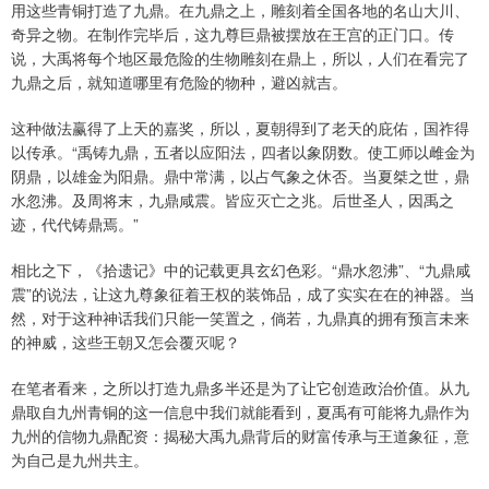
用这些青铜打造了九鼎。在九鼎之上，雕刻着全国各地的名山大川、
奇异之物。在制作完毕后，这九尊巨鼎被摆放在王宫的正门口。传
说，大禹将每个地区最危险的生物雕刻在鼎上，所以，人们在看完了
九鼎之后，就知道哪里有危险的物种，避凶就吉。
这种做法赢得了上天的嘉奖，所以，夏朝得到了老天的庇佑，国祚得
以传承。“禹铸九鼎，五者以应阳法，四者以象阴数。使工师以雌金为
阴鼎，以雄金为阳鼎。鼎中常满，以占气象之休否。当夏桀之世，鼎
水忽沸。及周将末，九鼎咸震。皆应灭亡之兆。后世圣人，因禹之
迹，代代铸鼎焉。”
相比之下，《拾遗记》中的记载更具玄幻色彩。“鼎水忽沸”、“九鼎咸
震”的说法，让这九尊象征着王权的装饰品，成了实实在在的神器。当
然，对于这种神话我们只能一笑置之，倘若，九鼎真的拥有预言未来
的神威，这些王朝又怎会覆灭呢？
在笔者看来，之所以打造九鼎多半还是为了让它创造政治价值。从九
鼎取自九州青铜的这一信息中我们就能看到，夏禹有可能将九鼎作为
九州的信物九鼎配资：揭秘大禹九鼎背后的财富传承与王道象征，意
为自己是九州共主。