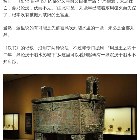
然而，《史记·封禅书》的部分又与前文自相矛盾：“周德衰，宋之社
亡，鼎乃沦没，伏而不见。”由此可见，九鼎早已随着东周覆灭而失踪
了，根本没有被搬到咸阳的王宫里。
当然，这里说的有可能是先前被风吹到泗水里的一鼎，未必是全部九
鼎。
《汉书》的记载，沿用了两种说法，不过却专门提到：“周显王之四十
二年，鼎沦没于泗水彭城下”从这里可以看到起码有一鼎沉没于泗水不
知所踪。