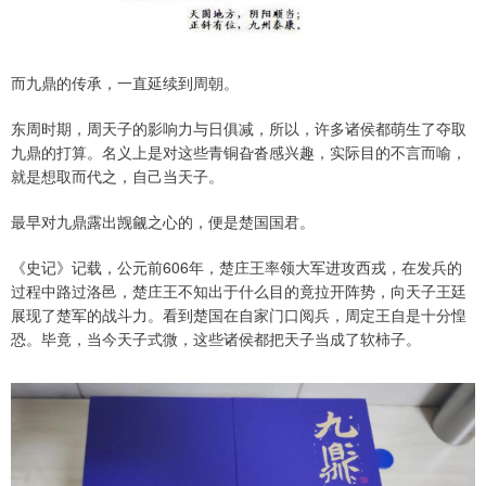
而九鼎的传承，一直延续到周朝。
东周时期，周天子的影响力与日俱减，所以，许多诸侯都萌生了夺取
九鼎的打算。名义上是对这些青铜旮沓感兴趣，实际目的不言而喻，
就是想取而代之，自己当天子。
最早对九鼎露出觊觎之心的，便是楚国国君。
《史记》记载，公元前606年，楚庄王率领大军进攻西戎，在发兵的
过程中路过洛邑，楚庄王不知出于什么目的竟拉开阵势，向天子王廷
展现了楚军的战斗力。看到楚国在自家门口阅兵，周定王自是十分惶
恐。毕竟，当今天子式微，这些诸侯都把天子当成了软柿子。