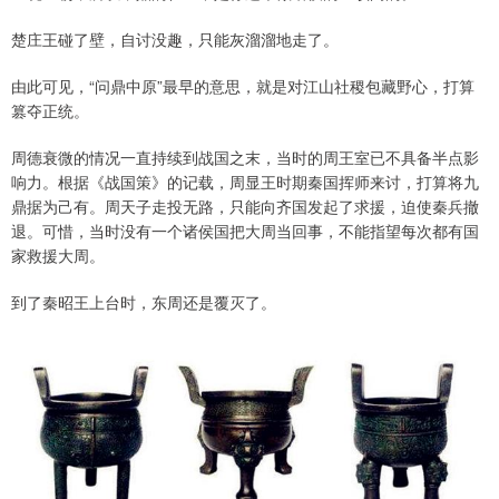
楚庄王碰了壁，自讨没趣，只能灰溜溜地走了。
由此可见，“问鼎中原”最早的意思，就是对江山社稷包藏野心，打算
篡夺正统。
周德衰微的情况一直持续到战国之末，当时的周王室已不具备半点影
响力。根据《战国策》的记载，周显王时期秦国挥师来讨，打算将九
鼎据为己有。周天子走投无路，只能向齐国发起了求援，迫使秦兵撤
退。可惜，当时没有一个诸侯国把大周当回事，不能指望每次都有国
家救援大周。
到了秦昭王上台时，东周还是覆灭了。