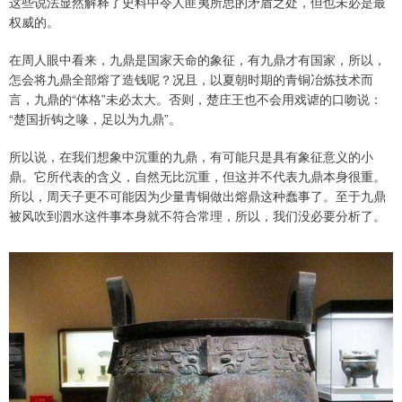
这些说法显然解释了史料中令人匪夷所思的矛盾之处，但也未必是最
权威的。
在周人眼中看来，九鼎是国家天命的象征，有九鼎才有国家，所以，
怎会将九鼎全部熔了造钱呢？况且，以夏朝时期的青铜冶炼技术而
言，九鼎的“体格”未必太大。否则，楚庄王也不会用戏谑的口吻说：
“楚国折钩之喙，足以为九鼎”。
所以说，在我们想象中沉重的九鼎，有可能只是具有象征意义的小
鼎。它所代表的含义，自然无比沉重，但这并不代表九鼎本身很重。
所以，周天子更不可能因为少量青铜做出熔鼎这种蠢事了。至于九鼎
被风吹到泗水这件事本身就不符合常理，所以，我们没必要分析了。