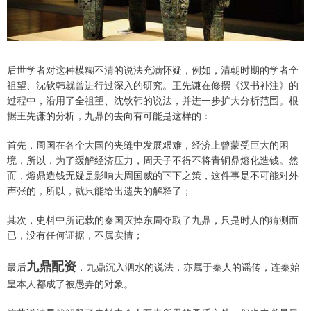
后世学者对这种模糊不清的说法充满怀疑，例如，清朝时期的学者全
祖望、沈钦韩就曾进行过深入的研究。王先谦在修撰《汉书补注》的
过程中，沿用了全祖望、沈钦韩的说法，并进一步扩大分析范围。根
据王先谦的分析，九鼎的去向有可能是这样的：
首先，周国在各个大国的夹缝中发展艰难，经济上曾蒙受巨大的困
境，所以，为了缓解经济压力，周天子不得不将青铜鼎熔化造钱。然
而，熔鼎造钱无疑是影响大周国威的下下之策，这件事是不可能对外
声张的，所以，就只能给出遗失的解释了；
其次，史料中所记载的秦国灭掉东周夺取了九鼎，只是时人的猜测而
已，没有任何证据，不属实情；
九鼎配资
最后
，九鼎沉入泗水的说法，亦属于秦人的谣传，连秦始
皇本人都成了被愚弄的对象。