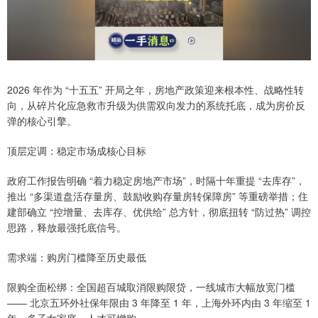
2026 年作为 “十五五” 开局之年，房地产政策迎来根本性、战略性转
向，从碎片化应急救市升级为供需双向发力的系统托底，成为房价反
弹的核心引擎。
顶层定调：稳定市场成核心目标
政府工作报告明确 “着力稳定房地产市场”，时隔十年重提 “去库存”，
推出 “多渠道盘活存量房、鼓励收购存量房转保障房” 等重磅举措；住
建部确立 “控增量、去库存、优供给” 总方针，彻底扭转 “防过热” 调控
思路，释放最强托底信号。
需求端：购房门槛降至历史最低
限购全面松绑：全国超百城取消限购限贷，一线城市大幅放宽门槛
—— 北京五环外社保年限由 3 年降至 1 年，上海外环内由 3 年缩至 1
年，多子女家庭、人才可增购。