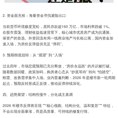
2. 资金面充裕：海量资金寻找避险出口
当前货币环境极度宽松，居民存款超160 万亿，市场利率跌破 1%。
在股市震荡、理财收益低迷背景下，核心城市优质房产成为抗通胀、
保资产的首选。外资回流布局一线商业地产与长租公寓，国内资金加
速入场，为房价反弹提供充足 “弹药”。
3. 预期彻底扭转：从 “观望” 到 “入场”
过去四年，市场悲观预期已充分释放，“房价永远跌” 的共识被打破。
随着数据回暖、政策加码，购房者心态从 “抄底等待” 转向 “怕踏空”，
刚需、改善需求集中入场。业内普遍判断：2026 年是楼市新一轮周期
起点，预期反转形成正反馈，推动反弹持续深化。
四、趋势展望：结构性慢牛，分化成主基调
2026 年楼市反弹将呈现 **“核心领跑、结构分化、温和复苏”** 特征，
不会出现全面暴涨，而是高质量、可持续的修复行情。