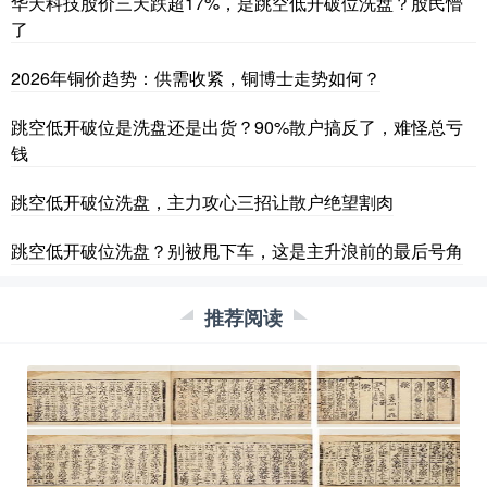
华天科技股价三天跌超17%，是跳空低开破位洗盘？股民懵
了
2026年铜价趋势：供需收紧，铜博士走势如何？
跳空低开破位是洗盘还是出货？90%散户搞反了，难怪总亏
钱
跳空低开破位洗盘，主力攻心三招让散户绝望割肉
跳空低开破位洗盘？别被甩下车，这是主升浪前的最后号角
推荐阅读