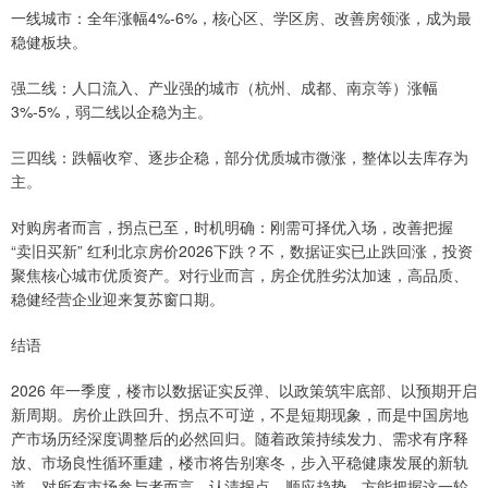
一线城市：全年涨幅4%-6%，核心区、学区房、改善房领涨，成为最
稳健板块。
强二线：人口流入、产业强的城市（杭州、成都、南京等）涨幅
3%-5%，弱二线以企稳为主。
三四线：跌幅收窄、逐步企稳，部分优质城市微涨，整体以去库存为
主。
对购房者而言，拐点已至，时机明确：刚需可择优入场，改善把握
“卖旧买新” 红利北京房价2026下跌？不，数据证实已止跌回涨，投资
聚焦核心城市优质资产。对行业而言，房企优胜劣汰加速，高品质、
稳健经营企业迎来复苏窗口期。
结语
2026 年一季度，楼市以数据证实反弹、以政策筑牢底部、以预期开启
新周期。房价止跌回升、拐点不可逆，不是短期现象，而是中国房地
产市场历经深度调整后的必然回归。随着政策持续发力、需求有序释
放、市场良性循环重建，楼市将告别寒冬，步入平稳健康发展的新轨
道。对所有市场参与者而言，认清拐点、顺应趋势，方能把握这一轮