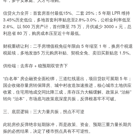
信贷火力全开：首套房首付最低15%、二套 25%；5 年期 LPR 维持
3.45%历史低位，多地首套利率贴息至2.8%-3.0%，公积金利率低至
2.6%。以 500 万房产计，首付降至 75 万，月供减少 3000 + 元，总
利息省 80 万，购房成本压至近十年最低。
财税重磅让利：二手房增值税免征年限由 5 年缩至 1 年，换房个税退
税延续，多地发放5 万元购房补贴、契税全免、卖旧买新贴息 1.5%。
供给端：去库存 + 稳预期双管齐下
“白名单” 房企融资全面松绑，三道红线退出，项目贷款可展期 5 年；
国企收储存量房转保障房、城中村改造加速推进，核心城市土地供应
收紧，住宅用地成交同比降三成，库存压力大幅缓解。政策从 “治标”
转向 “治本”，市场底与政策底深度共振，反弹根基牢不可破。
三、底层逻辑：三大力量共振，拐点不可逆
此轮房价反弹绝非短期脉冲，而是政策、资金、预期三重力量长期共
振的必然结果，决定了楼市拐点具有不可逆性。