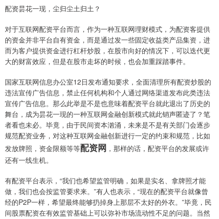
配资昙花一现，尘归尘土归土？
对于互联网配资平台而言，作为一种互联网理财模式，为配资客提供
的资金并非平台自有资金，而是通过发一些固定收益类产品集资，进
而为客户提供资金进行杠杆炒股，在股市向好的情况下，可以迭代更
大的财富效应，但是在股市走坏的时候，也会加重踩踏事件。
国家互联网信息办公室12日发布通知要求，全面清理所有配资炒股的
违法宣传广告信息，禁止任何机构和个人通过网络渠道发布此类违法
宣传广告信息。那么此举是不是也意味着配资平台就此退出了历史的
舞台，成为昙花一现的一种互联网金融创新模式就此销声匿迹了？笔
者看也未必。毕竟，由于民间资本汹涌，未来是不是有关部门会逐步
规范配资业务，对这种互联网金融创新进行一定的约束和规范，比如
配资网
发放牌照，资金限额等等
，那样的话，配资平台的发展或许
还有一线生机。
有配资平台表示，“我们也希望监管明确，如果是实名、拿牌照才能
做，我们也会按监管要求来。”有人也表示，“现在的配资平台就像曾
经的P2P一样，希望最终能够扔掉身上那层不太好的外衣。”毕竟，民
间股票配资在有效监管基础上可以弥补市场流动性不足的问题。当然