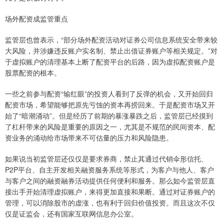
场外配资成监管重点
监管层也曾表示，“部分场外配资活动对证券公司信息系统安全带来较
大风险，并涉嫌违反账户实名制、禁止出借证券账户等相关规定。”对
于虚拟账户的清理基本上断了配资平台的后路，因为虚拟配资账户是
股票配资的根本。
一些之前参与配资“输红眼”的投资人看到了反弹的机会，又开始回归
配资市场，希望能够把原先亏蚀的资本再捞回来。于是配资市场又开
始了“暗潮涌动”。但是经历了前期的暴涨暴跌之后，监管层已经摸到
了杠杆带来的风险是重要的原因之一，尤其是不规范的民间资本、配
资业务的涌动给市场带来不可估量的压力和风险隐患。
如果说当初监管层还仅仅是要求券商，禁止其通过代销伞形信托、
P2P平台、自主开发相关融资服务系统等形式，为客户与他人、客户
与客户之间的融资融券活动提供任何便利和服务。那么如今监管层直
接出手开始清理虚拟账户，来得更加直接和果断。通过对证券账户的
管理，可以消除股市的虚涨，也有利于回归价值投资。而且这次不仅
仅是证监会，还有国家互联网信息办公室。