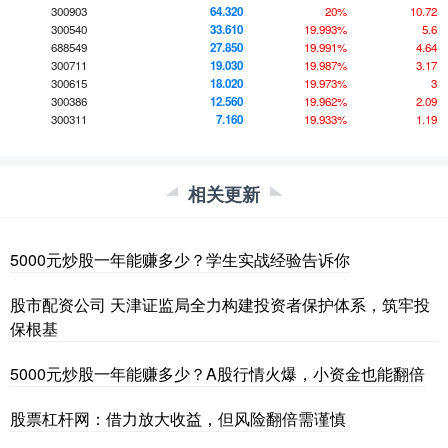
300903
64.320
20%
10.72
300540
33.610
19.993%
5.6
688549
27.850
19.991%
4.64
300711
19.030
19.987%
3.17
300615
18.020
19.973%
3
300386
12.560
19.962%
2.09
300311
7.160
19.933%
1.19
相关更新
5000元炒股一年能赚多少？学生实战经验告诉你
股市配资公司 天津证监局全力构建投资者保护体系，筑牢投
保根基
5000元炒股一年能赚多少？A股行情火爆，小资金也能翻倍
股票杠杆网：借力放大收益，但风险翻倍需谨慎