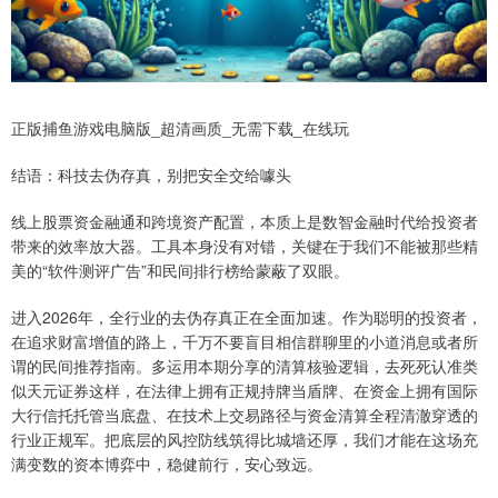
正版捕鱼游戏电脑版_超清画质_无需下载_在线玩
结语：科技去伪存真，别把安全交给噱头
线上股票资金融通和跨境资产配置，本质上是数智金融时代给投资者
带来的效率放大器。工具本身没有对错，关键在于我们不能被那些精
美的“软件测评广告”和民间排行榜给蒙蔽了双眼。
进入2026年，全行业的去伪存真正在全面加速。作为聪明的投资者，
在追求财富增值的路上，千万不要盲目相信群聊里的小道消息或者所
谓的民间推荐指南。多运用本期分享的清算核验逻辑，去死死认准类
似天元证券这样，在法律上拥有正规持牌当盾牌、在资金上拥有国际
大行信托托管当底盘、在技术上交易路径与资金清算全程清澈穿透的
行业正规军。把底层的风控防线筑得比城墙还厚，我们才能在这场充
满变数的资本博弈中，稳健前行，安心致远。