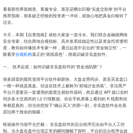
看着那些界面精美、客服专业、甚至还晒出巨额“实盘交割单”的平台
推荐指南，很多缺乏经验的投资者一冲动，就放心地把真金白银转了
过去。
今天，本期【自查指南】就给大家泼一泼冷水。我们联合金融级网络
安全专家，结合两地合规指标、高并发系统稳定性以及资金托管透明
度，教你如何像技术专家一样，通过起底中后台的“资金独立性”，一
眼看穿
合规机构
真正的“底线底色”，彻底识破非实盘软件。
一、 技术起底：如何识破非实盘软件的“资金池陷阱”？
很多踩雷的股民觉得平台软件刷新快、大盘走势同步、甚至买卖盘口
一模一样就是真盘。但这在技术上被称为“前端沙盒伪装”。非法黑产
平台只需要买一套通用的股票交易软件源码，然后通过 API 接口实时
同步各大交易所的 L2 行情数据。你在手机屏幕上看到的 K 线图和挂
单都是真的，但当你想按下“确认买入”的那一刻，非实盘软件会在底
层玩两个致命的猫腻：
暗箱操作与假平仓拦截： 非实盘软件的后台程序完全由平台人工控
制。当大盘在盘中出现正常的瞬间微幅下探时，平台的后台程序会故