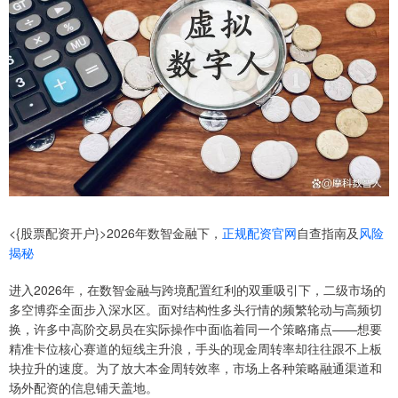
<{股票配资开户}>2026年数智金融下，
正规配资官网
自查指南及
风险
揭秘
进入2026年，在数智金融与跨境配置红利的双重吸引下，二级市场的
多空博弈全面步入深水区。面对结构性多头行情的频繁轮动与高频切
换，许多中高阶交易员在实际操作中面临着同一个策略痛点——想要
精准卡位核心赛道的短线主升浪，手头的现金周转率却往往跟不上板
块拉升的速度。为了放大本金周转效率，市场上各种策略融通渠道和
场外配资的信息铺天盖地。