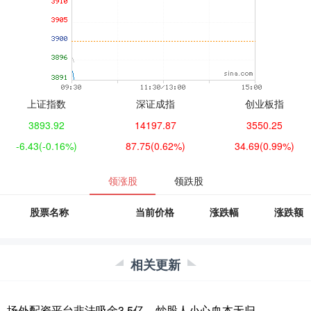
上证指数
深证成指
创业板指
3893.92
14197.87
3550.25
-6.43
(-0.16%)
87.75
(0.62%)
34.69
(0.99%)
领涨股
领跌股
股票名称
当前价格
涨跌幅
涨跌额
相关更新
场外配资平台非法吸金3.5亿，炒股人小心血本无归