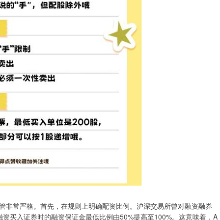
管非常严格。首先，在规则上明确配资比例。沪深交易所曾对融资融券
者融资买入证券时的融资保证金最低比例由50%提高至100%。这意味着，A