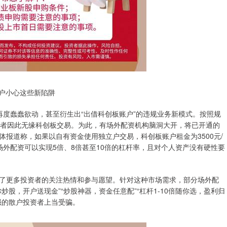
散户小心这些新陷阱
再度蠢蠢欲动，甚至衍生出“出借科创板账户”的违规业务新模式。按照规
资者因此无缘科创板交易。为此，有场外配资机构脑洞大开，将已开通的
报道称，如果以自有资金使用独立户交易，科创板账户租金为3500元/
场外配资可以实现5倍、8倍甚至10倍的杠杆率，且对个人资产没有硬性要
了更多投资者的关注热情和参与愿望。针对这种市场需求，部分场外配
股，开户送现金”“炒股神器，资金任意配”“杠杆1-10倍随你选，盈利归
强的散户投资者上当受骗。