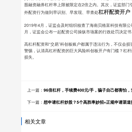
股融资融券杠杆率上限被限定在2倍之内。其次，证监部门
杠杆配资开户
外配资行为做到早识别、早发现、早查处
2019年4月，证监会及时组织核查了海南贝格富科技有限
月，证监会公布一起配资公司操纵市场案的行政处罚决定书，
高杠杆配资和“交易”科创板账户都属于违法行为，不仅会
警惕，认清高杠杆配资的巨大风险科创板开户有门槛？杠杆配
损失。
上一篇：
96倍杠杆，手续费400元/手，骗子自己都害怕
下一篇：
想申请杠杆炒股？5个高胜率妙招+正规申请渠道
相关文章