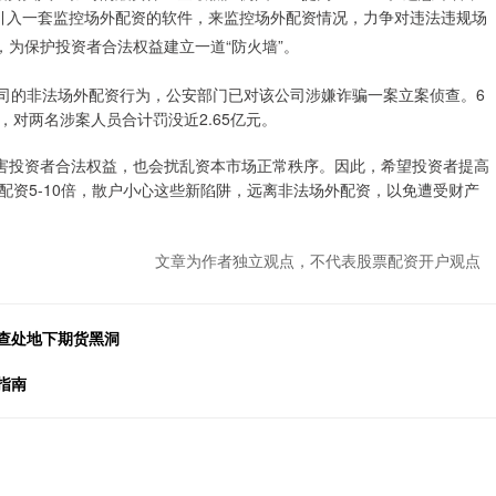
引入一套监控场外配资的软件，来监控场外配资情况，力争对违法违规场
，为保护投资者合法权益建立一道“防火墙”。
公司的非法场外配资行为，公安部门已对该公司涉嫌诈骗一案立案侦查。6
对两名涉案人员合计罚没近2.65亿元。
损害投资者合法权益，也会扰乱资本市场正常秩序。因此，希望投资者提高
资5-10倍，散户小心这些新陷阱，远离非法场外配资，以免遭受财产
文章为作者独立观点，不代表股票配资开户观点
，查处地下期货黑洞
指南