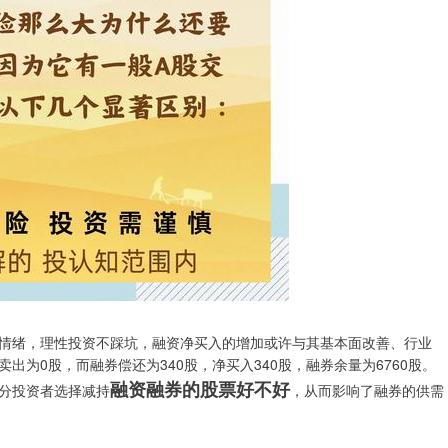
情绪，理性投资不踩坑，融资净买入的增加或许与其基本面改善、行业
为0股，而融券偿还为340股，净买入340股，融券余量为6760股。
融资融券的股票好不好
分投资者选择减持
，从而影响了融券的供需